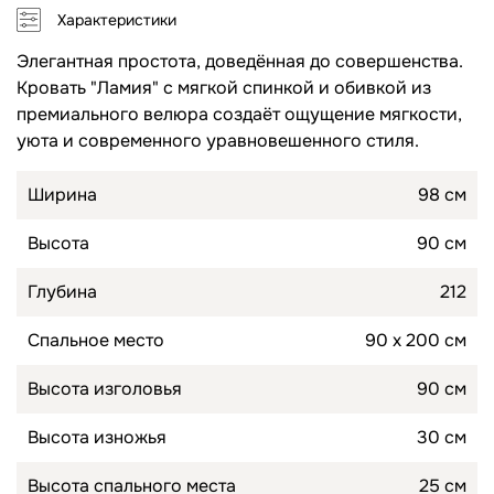
Характеристики
Топперы для диванов
Спальные гарнитуры
Элегантная простота, доведённая до совершенства.
Кровать "Ламия" с мягкой спинкой и обивкой из
Комоды
премиального велюра создаёт ощущение мягкости,
уюта и современного уравновешенного стиля.
Прикроватные тумбы
Туалетные столики
Ширина
98 см
Пуфы
Высота
90 см
Товары для сна
Глубина
212
Подушки
Спальное место
90 х 200 см
Топперы
Высота изголовья
90 см
Высота изножья
30 см
Высота спального места
25 см