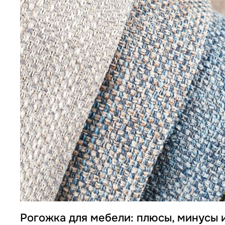
Топперы для диванов
Спальные гарнитуры
Комоды
Прикроватные тумбы
Туалетные столики
Пуфы
Товары для сна
Подушки
Топперы
Рогожка для мебели: плюсы, минусы 