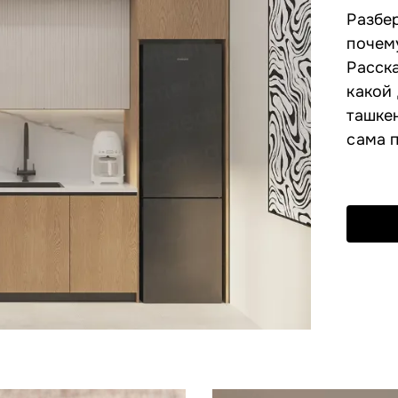
Разбе
почему
Расска
какой 
ташке
сама п