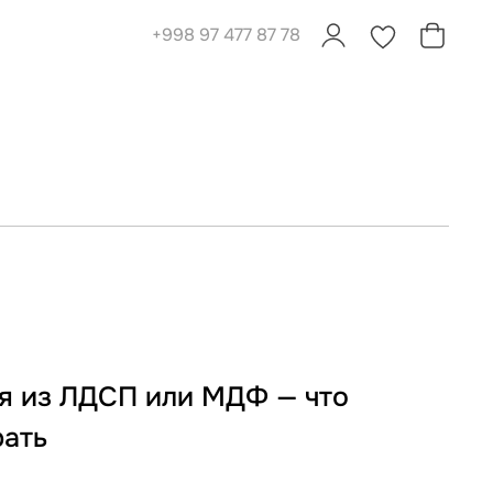
+998 97 477 87 78
0
0
я из ЛДСП или МДФ — что
рать