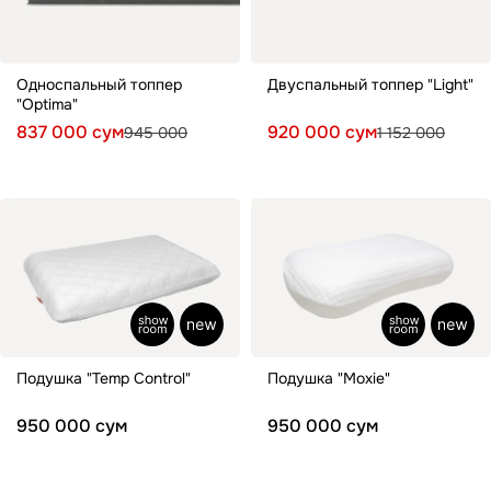
Топперы для диванов
Спальные гарнитуры
Односпальный топпер
Двуспальный топпер "Light"
Комоды
"Optima"
837 000 сум
920 000 сум
945 000
1 152 000
Прикроватные тумбы
Туалетные столики
Пуфы
Товары для сна
Подушки
Топперы
Подушка "Temp Control"
Подушка "Moxie"
950 000 сум
950 000 сум