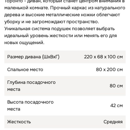
Торонто - диван, который станет центром внимания в
маленькой комнате. Прочный каркас из натурального
Топперы для диванов
дерева и высокие металлические ножки облегчают
Спальные гарнитуры
уборку и не загромождают пространство.
Комоды
Уникальная система подушек позволяет выбрать
идеальный уровень жесткости или менять его для
Прикроватные тумбы
новых ощущений.
Туалетные столики
Размер дивана (ШхВхГ)
220 х 68 х 100 см
Пуфы
Спальное место
80 х 200 см
Товары для сна
Глубина посадочного
80 см
Подушки
места
Топперы
Высота посадочного
42 см
места
Жесткость
Средняя