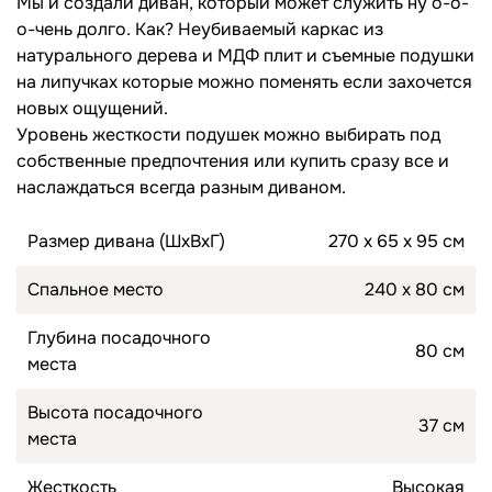
Мы и создали диван, который может служить ну о-о-
о-чень долго. Как? Неубиваемый каркас из
Топперы для диванов
натурального дерева и МДФ плит и съемные подушки
Спальные гарнитуры
на липучках которые можно поменять если захочется
Комоды
новых ощущений.
Уровень жесткости подушек можно выбирать под
Прикроватные тумбы
собственные предпочтения или купить сразу все и
Туалетные столики
наслаждаться всегда разным диваном.
Пуфы
Размер дивана (ШхВхГ)
270 х 65 х 95 см
Товары для сна
Спальное место
240 х 80 см
Подушки
Глубина посадочного
80 см
места
Топперы
Высота посадочного
37 см
места
Жесткость
Высокая