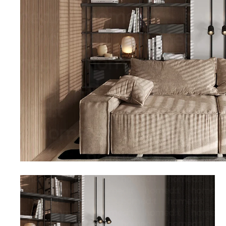
Топперы для диванов
Спальные гарнитуры
Комоды
Прикроватные тумбы
Туалетные столики
Пуфы
Товары для сна
Подушки
Топперы