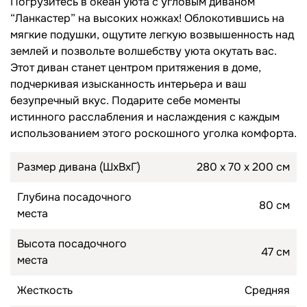
Погрузитесь в океан уюта с угловым диваном
“Ланкастер” на высоких ножках! Облокотившись на
Топперы для диванов
мягкие подушки, ощутите легкую возвышенность над
Спальные гарнитуры
землей и позвольте волшебству уюта окутать вас.
Комоды
Этот диван станет центром притяжения в доме,
подчеркивая изысканность интерьера и ваш
Прикроватные тумбы
безупречный вкус. Подарите себе моменты
Туалетные столики
истинного расслабления и наслаждения с каждым
использованием этого роскошного уголка комфорта.
Пуфы
Размер дивана (ШхВхГ)
280 х 70 х 200 см
Товары для сна
Глубина посадочного
80 см
Подушки
места
Топперы
Высота посадочного
47 см
места
Жесткость
Средняя