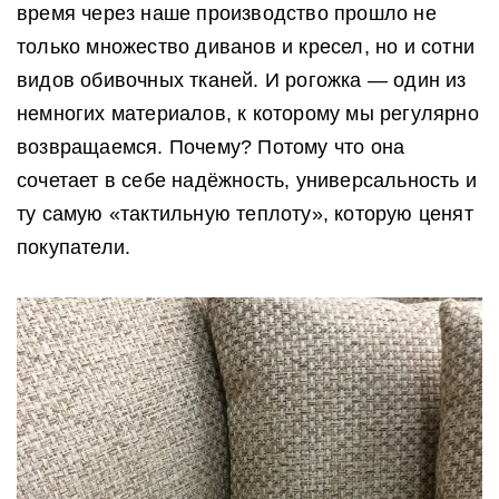
время через наше производство прошло не
Диваны по назначению
Кровати с механизмом
Детские шкафы
Мягкие стулья
только множество диванов и кресел, но и сотни
Детские кровати
Диваны для сна
видов обивочных тканей. И рогожка — один из
Мебель для ТВ
Диван для офиса
немногих материалов, к которому мы регулярно
Все матрасы
Детский диван
возвращаемся. Почему? Потому что она
Тумбы под ТВ
сочетает в себе надёжность, универсальность и
Для хранения вещей
Односпальные матрасы
ту самую «тактильную теплоту», которую ценят
Диван-кровать
Двуспальные матрасы
Кухонная мебель
покупатели.
Ортопедические диваны
Жесткие матрасы
Кухонные гарнитуры
Средние матрасы
Кресла и пуфы
Мягкие матрасы
Разносторонние матрасы
Кресла
Беспружинные матрасы
Пуфы
Пружинные матрасы
Детские матрасы
Аксессуары для диванов