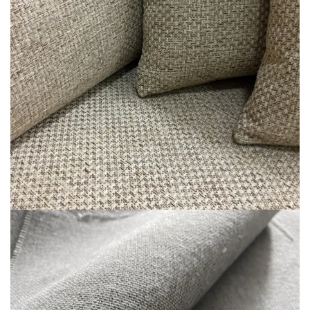
Топперы для диванов
Спальные гарнитуры
Комоды
Прикроватные тумбы
Туалетные столики
Пуфы
Товары для сна
Подушки
Топперы