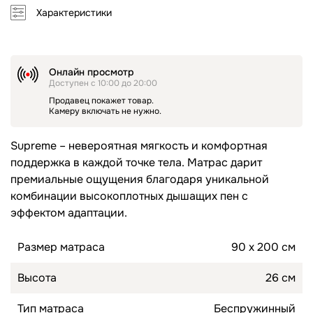
Характеристики
Топперы для диванов
Спальные гарнитуры
Комоды
Онлайн просмотр
Доступен с 10:00 до 20:00
Прикроватные тумбы
Продавец покажет товар.
Камеру включать не нужно.
Туалетные столики
Пуфы
Supreme – невероятная мягкость и комфортная
поддержка в каждой точке тела. Матрас дарит
премиальные ощущения благодаря уникальной
Товары для сна
комбинации высокоплотных дышащих пен с
Подушки
эффектом адаптации.
Топперы
Размер матраса
90 х 200 см
Высота
26 см
Тип матраса
Беспружинный