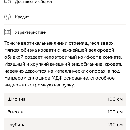
Доставка и сборка
Топперы для диванов
Спальные гарнитуры
Кредит
Комоды
Характеристики
Прикроватные тумбы
Тонкие вертикальные линии стремящиеся вверх,
Туалетные столики
мягкая обивка кровати с нежнейшей велюровой
обивкой создает неповторимый комфорт в комнате.
Пуфы
Изящный и хрупкий внешний вид обманчив, кровать
надежно держится на металлических опорах, а под
Товары для сна
матрасом сплошное МДФ основание, способное
выдержать огромную нагрузку.
Подушки
Топперы
Ширина
100 см
Высота
100 см
Глубина
210 см