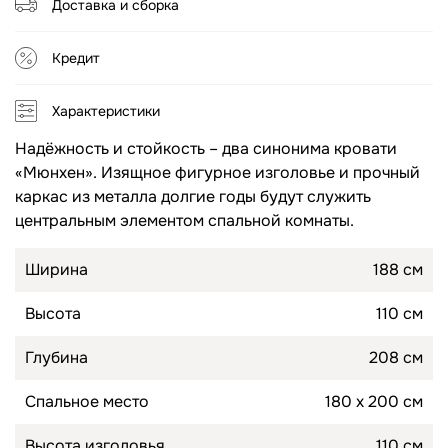
Доставка и сборка
Топперы для диванов
Спальные гарнитуры
Кредит
Комоды
Характеристики
Прикроватные тумбы
Надёжность и стойкость – два синонима кровати
Туалетные столики
«Мюнхен». Изящное фигурное изголовье и прочный
каркас из металла долгие годы будут служить
Пуфы
центральным элементом спальной комнаты.
Товары для сна
Ширина
188 см
Подушки
Высота
110 см
Топперы
Глубина
208 см
Спальное место
180 х 200 см
Высота изголовья
110 см