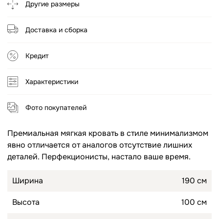
Другие размеры
Топперы для диванов
Спальные гарнитуры
Доставка и сборка
Комоды
Кредит
Прикроватные тумбы
Туалетные столики
Характеристики
Пуфы
Фото покупателей
Товары для сна
Премиальная мягкая кровать в стиле минимализмом
явно отличается от аналогов отсутствие лишних
Подушки
деталей. Перфекционисты, настало ваше время.
Топперы
Ширина
190 см
Высота
100 см