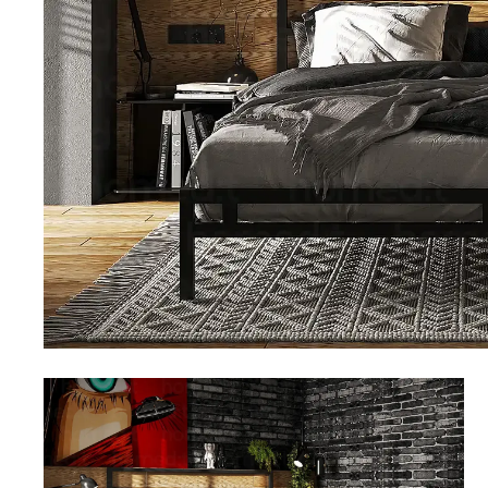
Топперы для диванов
Спальные гарнитуры
Комоды
Прикроватные тумбы
Туалетные столики
Пуфы
Товары для сна
Подушки
Топперы