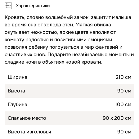
Характеристики
Топперы для диванов
Спальные гарнитуры
Кровать, словно волшебный замок, защитит малыша
во время сна от холода стен. Мягкая обивка
Комоды
окутывает нежностью, яркие цвета наполняют
комнату радостью и позитивными эмоциями,
Прикроватные тумбы
позволяя ребенку погрузиться в мир фантазий и
Туалетные столики
счастливых снов. Подарите незабываемые моменты и
Пуфы
сладкие ночи в объятиях новой кровати.
Ширина
210 см
Товары для сна
Высота
90 см
Подушки
Глубина
100 см
Топперы
Спальное место
90 х 200 см
Высота изголовья
90 см