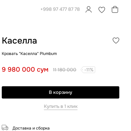
+998 97 477 87 78
0
0
Каселла
Кровать "Каселла" Plumbum
9 980 000 сум
11 180 000
-11%
В корзину
Купить в 1 клик
Доставка и сборка