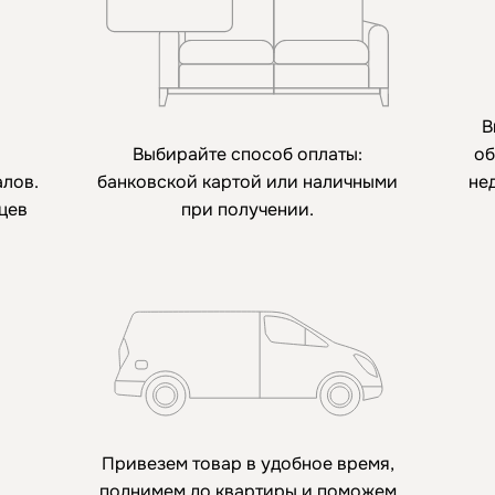
В
Выбирайте способ оплаты:
об
алов.
банковской картой или наличными
не
яцев
при получении.
Привезем товар в удобное время,
поднимем до квартиры и поможем