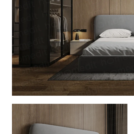
Топперы для диванов
Спальные гарнитуры
Комоды
Прикроватные тумбы
Туалетные столики
Пуфы
Товары для сна
Подушки
Топперы