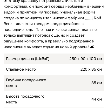
🌟 Этому красавцу нет равных! Стильный и
комфортный, он покорит сердца необычным внешним
Топперы для диванов
видом и приятной мягкостью. Уникальная форма
Спальные гарнитуры
создана по концепту итальянской фабрики 🇮🇹 Rolf
Комоды
Benz - является трендом среди дизайнов в
последние годы. Плотная и качественная ткань не
Прикроватные тумбы
только выглядит потрясающе, но и создает
Туалетные столики
ощущение комфорта, а правильно подобранное
наполнение выведет отдых на новый уровень! 🛋
Пуфы
Размер дивана (ШхВхГ)
250 х 90 х 100 см
Товары для сна
Спальное место
220 х 85 см
Подушки
Глубина посадочного
Топперы
85 см
места
Высота посадочного
44 см
места