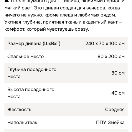
🛋 После шумного дня — тишина, любимый сериал и
мягкий свет. Этот диван создан для вечеров, когда
Топперы для диванов
ничего не нужно, кроме пледа и любимых рядом.
Спальные гарнитуры
Уютная глубина, приятная ткань и акцентный кант —
Комоды
комфорт, который чувствуешь сразу.
Прикроватные тумбы
Размер дивана (ШхВхГ)
240 х 70 х 100 см
Туалетные столики
Спальное место
80 х 200 см
Пуфы
Глубина посадочного
80 см
места
Товары для сна
Высота посадочного
Подушки
40 см
места
Топперы
Жесткость
Средняя
Наполнитель
ППУ, Змейка